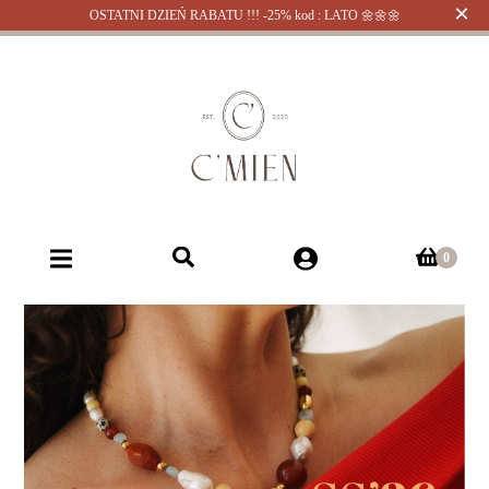
×
OSTATNI DZIEŃ RABATU !!! -25% kod : LATO 🌼🌼🌼