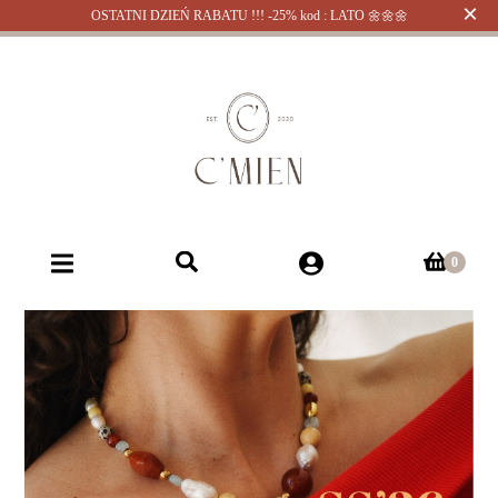
×
OSTATNI DZIEŃ RABATU !!! -25% kod : LATO 🌼🌼🌼