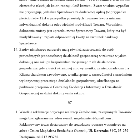
elementów takich jak kolor, rodzaj i ilość kamieni. Zwrot w takim wypadku
nie przysługuje, jednakże Sprzedawca za dodatkową opłatą (w przypadku
pierścionków 12zł w przypadku pozostałych Towarów kwota ustalana
indywidualnie) dokona odpowiedniej modyfikacji Towaru. Warunkiem
dokonania zmiany jest uprzedni zwrot Sprzedawcy Towaru, który ma być
modyfikowany i zapłata odpowiedniej kwoty na rachunek bankowy
Sprzedawcy.
Zapisy niniejszego paragrafu mają również zastosowanie do osób
prowadzących jednoosobową działalność gospodarczą w zakresie w jakim
dokonują oni zakupu bezpośrednio związanego z ich działalnością
gospodarczą, gdy z treści określonej umowy wynika, że nie posiada ona dla
Klienta charakteru zawodowego, wynikającego w szczególności z przedmiotu
wykonywanej przez niego działalności gospodarczej, określonego na
podstawie przepisów o Centralnej Ewidencji i Informacji o Działalności
Gospodarczej na dzień dokonywania zakupu.
§7
Wszelkie reklamacje dotyczące realizacji Zamówienia, zakupionych Towarów
mogą być zgłaszane na adres e-mail: magdacmien@gmail.com .
Reklamowany towar dostarczamy do sprzedawcy poprzez wysłanie go na
adres : Cmien Magdalena Brudzińska Okonek
, Ul. Korczaka 34C, 05-250
Radzymin, tel:517193736