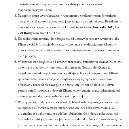
oświadczenie o odstąpieniu od umowy drogą mailową na adres
magdacmien@gmail.com
Następnie przez wydrukowanie, wypełnienie i wysłanie wzoru formularza
odstąpienia od umowy dostępnego jako załącznik do niniejszego Regulaminu
i wysłanie za pośrednictwem firmy kurierskiej na adres:
Korczaka 34C, 05-
250 Radzymin, tel. 517193736
Do zachowania terminu do odstąpienia od umowy sprzedaży wystarczy, aby
Klient wysłał informację dotyczącą wykonania przysługującego Klientowi
prawa odstąpienia przed upływem 14-dniowego terminu, o którym mowa w
ust 2 powyżej.
W przypadku odstąpienia od umowy sprzedaży, Sprzedawca zwraca Klientowi
otrzymane płatności, w tym koszty dostarczenia Towaru do Klienta (z
wyjątkiem dodatkowych kosztów wynikających z wybranego przez Klienta
sposobu dostarczenia innego niż najtańszy zwykły sposób dostarczenia
oferowany przez Sprzedawcę), nie później niż 14 dni od dnia, w którym
została poinformowana o decyzji Klienta o wykonaniu prawa odstąpienia od
umowy sprzedaży, z zastrzeżeniem ust 6. poniżej.
W przypadku, o którym mowa w ust. 1, Klient zobowiązany jest do zwrotu
zakupionego Towaru w stanie nienaruszonym, bez cech użytkowania, w
oryginalnym opakowaniu tj pudełku jubilerskim do którego pakowana jest
biżuteria i torebką prezentową jeśli taka została zakupiona - niezwłocznie, nie
później niż w terminie 14 dni od dnia odstąpienia od umowy. Do zachowania