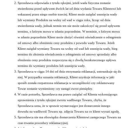
Sprzedawca odpowiada z tytułu rękojmi, jeżeli wada fizyczna zostanie
stwierdzona przed upływem dwóch lat od dnia wydania Towaru Klientowi lub
wskazanej przez niego osobie trzeciej. Klient może zażądać usunięcia wady
lub wymiany Produktu na wolny od wad w ciągu roku, licząc od dnia
stwierdzenia wady, jednak termin ten nie może zakończyć się przed upływem
terminu, o którym mowa w zdaniu poprzednim. W terminie, o którym mowa
w zdaniu poprzednim Klient może złożyć również oświadczenie o odstąpieniu
od umowy albo obniżeniu ceny produktu z powodu wady Towaru. Jeżeli
Klient zażądał wymiany Towaru na wolny od wad lub usunięcia wady, bieg
terminu do złożenia oświadczenia o odstąpieniu od umowy sprzedaży albo
obniżeniu ceny produktu rozpoczyna się z chwilą bezskutecznego upływu
terminu do wymiany produktu lub usunięcia wady.
Sprzedawca w ciągu 14 dni od dnia otrzymania reklamacji, ustosunkuje się do
niej. W przypadku uznania reklamacji, Klient uzyskuje informację w jaki
sposób została rozpatrzona reklamacja w szczególności czy reklamowany
Towar zostanie wymieniony czy nastąpi zwrot pieniędzy.
W razie potrzeby, Sprzedawca ma prawo zażądać od Klienta wykonującego
uprawnienia z tytułu rękojmi zwrotu wadliwego Towaru, chyba, że
Sprzedawca uzna, że w sprawie wystarczające jest dostarczenie innego
dowodu na wadliwość Towaru np. zdjęcia Towaru na co klient wyrazi zgodę.
Sprzedawca nie ma obowiązku dostarczenia Klientowi zastępczego Towaru na
czas trwania procedury reklamacyjnej.