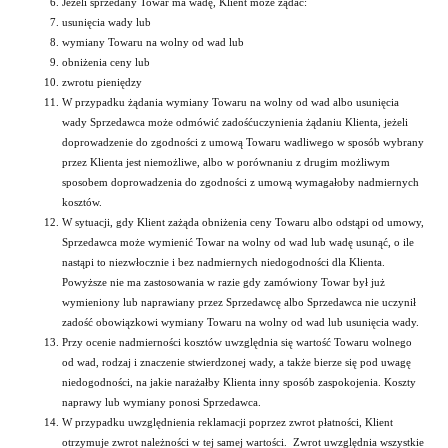
Jeżeli sprzedany Towar ma wadę, Klient może żądać:
usunięcia wady lub
wymiany Towaru na wolny od wad lub
obniżenia ceny lub
zwrotu pieniędzy
W przypadku żądania wymiany Towaru na wolny od wad albo usunięcia
wady Sprzedawca może odmówić zadośćuczynienia żądaniu Klienta, jeżeli
doprowadzenie do zgodności z umową Towaru wadliwego w sposób wybrany
przez Klienta jest niemożliwe, albo w porównaniu z drugim możliwym
sposobem doprowadzenia do zgodności z umową wymagałoby nadmiernych
kosztów.
W sytuacji, gdy Klient zażąda obniżenia ceny Towaru albo odstąpi od umowy,
Sprzedawca może wymienić Towar na wolny od wad lub wadę usunąć, o ile
nastąpi to niezwłocznie i bez nadmiernych niedogodności dla Klienta.
Powyższe nie ma zastosowania w razie gdy zamówiony Towar był już
wymieniony lub naprawiany przez Sprzedawcę albo Sprzedawca nie uczynił
zadość obowiązkowi wymiany Towaru na wolny od wad lub usunięcia wady.
Przy ocenie nadmierności kosztów uwzględnia się wartość Towaru wolnego
od wad, rodzaj i znaczenie stwierdzonej wady, a także bierze się pod uwagę
niedogodności, na jakie narażałby Klienta inny sposób zaspokojenia. Koszty
naprawy lub wymiany ponosi Sprzedawca.
W przypadku uwzględnienia reklamacji poprzez zwrot płatności, Klient
otrzymuje zwrot należności w tej samej wartości. Zwrot uwzględnia wszystkie