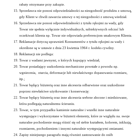
rabaty otrzymane przy zakupie.
Sprzedawca nie ponosi odpowiedzialności za niezgodność produktu z umową,
gdy Klient w chwili zawarcia umowy o tej niezgodności z umową wiedział.
Sprzedawca nie ponosi odpowiedzialności z tytułu rękojmi za wady, gdy
Towar nie spełnia wyłącznie indywidualnych, subiektywnych odczuć lub
oczekiwań klienta np. Towar nie odpowiada preferencjom smakowym Klienta.
Reklamacje dotyczą uprawnień Konsumentów z tytułu rękojmi za wady i
określone są w ustawie z dnia 23 kwietnia 1964 r. kodeks cywilny.
Reklamacji nie podlega:
Towar z wadami jawnymi, o których kupujący wiedział;
Towar posiadający uszkodzenia mechaniczne powstałe z powodu np.
wgniecenia, otarcia, deformacje lub niewłaściwego dopasowania rozmiaru,
itp.;
Towar będący biżuterią oraz inne akcesoria odbarwione oraz uszkodzone
poprzez niewłaściwe użytkowanie i konserwację:
Towar będący biżuterią oraz inne akcesoria srebrne złocone i miedziowane,
która podlegają naturalnemu ścieraniu.
Towar, w tym przypadku kamienie naturalne i wszelki inne naturalnie
występujące i wykorzystane w biżuterii elementy, które ze względu na. swoje
naturalne pochodzenie mogą różnić się od siebie kształtem, kolorem, inkluzją,
rozmiarem, pochodzeniem i innymi naturalnie występującymi zmianami.
Zapisy niniejszego paragrafu mają również zastosowanie do osób