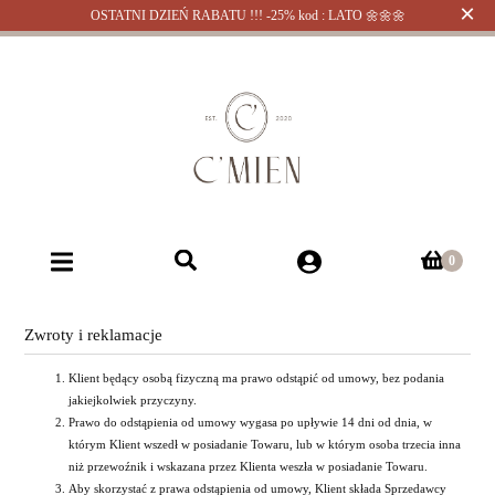
×
OSTATNI DZIEŃ RABATU !!! -25% kod : LATO 🌼🌼🌼
Zwroty i reklamacje
Klient będący osobą fizyczną ma prawo odstąpić od umowy, bez podania
jakiejkolwiek przyczyny.
Prawo do odstąpienia od umowy wygasa po upływie 14 dni od dnia, w
którym Klient wszedł w posiadanie Towaru, lub w którym osoba trzecia inna
niż przewoźnik i wskazana przez Klienta weszła w posiadanie Towaru.
Aby skorzystać z prawa odstąpienia od umowy, Klient składa Sprzedawcy