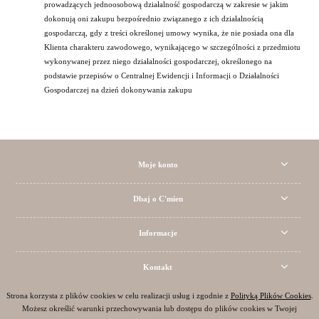
prowadzących jednoosobową działalność gospodarczą w zakresie w jakim
dokonują oni zakupu bezpośrednio związanego z ich działalnością
gospodarczą, gdy z treści określonej umowy wynika, że nie posiada ona dla
Klienta charakteru zawodowego, wynikającego w szczególności z przedmiotu
wykonywanej przez niego działalności gospodarczej, określonego na
podstawie przepisów o Centralnej Ewidencji i Informacji o Działalności
Gospodarczej na dzień dokonywania zakupu
Moje konto
Dbaj o C'mien
Informacje
Kontakt
Strona korzysta z plików cookies w celu realizacji usług i zgodnie z
Polityką Plików Cookies
.
Możesz określić warunki przechowywania lub dostępu do plików cookies w Twojej
pokaż pełną wersję strony