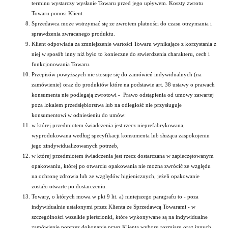
terminu wystarczy wysłanie Towaru przed jego upływem. Koszty zwrotu
Towaru ponosi Klient.
Sprzedawca może wstrzymać się ze zwrotem płatności do czasu otrzymania i
sprawdzenia zwracanego produktu.
Klient odpowiada za zmniejszenie wartości Towaru wynikające z korzystania z
niej w sposób inny niż było to konieczne do stwierdzenia charakteru, cech i
funkcjonowania Towaru.
Przepisów powyższych nie stosuje się do zamówień indywidualnych (na
zamówienie) oraz do produktów które na podstawie art. 38 ustawy o prawach
konsumenta nie podlegają zwrotowi - Prawo odstąpienia od umowy zawartej
poza lokalem przedsiębiorstwa lub na odległość nie przysługuje
konsumentowi w odniesieniu do umów:
w której przedmiotem świadczenia jest rzecz nieprefabrykowana,
wyprodukowana według specyfikacji konsumenta lub służąca zaspokojeniu
jego zindywidualizowanych potrzeb,
w której przedmiotem świadczenia jest rzecz dostarczana w zapieczętowanym
opakowaniu, której po otwarciu opakowania nie można zwrócić ze względu
na ochronę zdrowia lub ze względów higienicznych, jeżeli opakowanie
zostało otwarte po dostarczeniu.
Towary, o których mowa w pkt 9 lit. a) niniejszego paragrafu to - poza
indywidualnie ustalonymi przez Klienta ze Sprzedawcą Towarami - w
szczególności wszelkie pierścionki, które wykonywane są na indywidualne
zamówienie poprzez dokonanie przez Klienta wyboru rozmiaru oraz innych