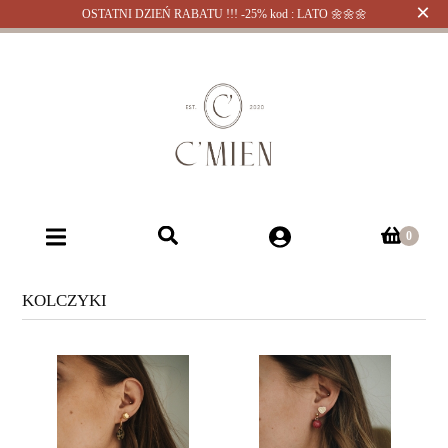
×
OSTATNI DZIEŃ RABATU !!! -25% kod : LATO 🌼🌼🌼
KOLCZYKI