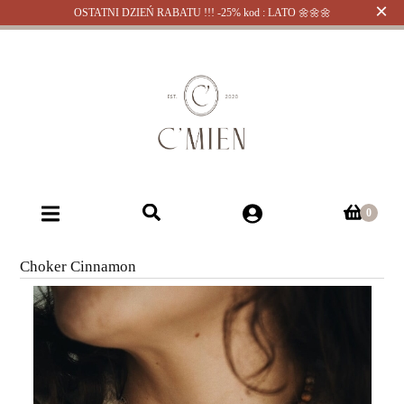
×
OSTATNI DZIEŃ RABATU !!! -25% kod : LATO 🌼🌼🌼
Choker Cinnamon